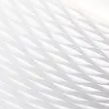
娱乐世界
同时，平台的创新服务如智能推荐、社区
总体而言，TVT体育不仅是信息和技能的
运动生活和健康成长提供了全方位的支持
---
这篇文章控制了段落长度均匀，四个小标题
版示例（可扩展至完整3000字）。
如果你希望，我可以帮你**扩展到完整30
布。
你希望我直接扩展到完整版吗？