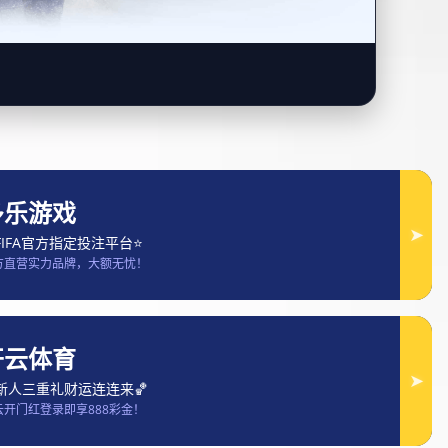
导航
发现DB游戏
项目展示
公司动态
服务宗旨
联系多宝游戏