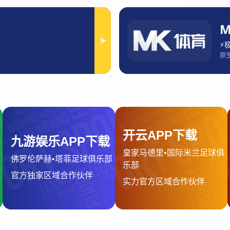
参考。
国内外各类体育项目，包括足球、篮球、网球、羽
人三项等小众运动。平台不仅提供赛程安排，还实
时掌握赛场动态。
专业团队的观点，为用户提供战术解析、球员表现
户更深入理解比赛过程，提升观赛体验，同时也方
和高光片段，让无法实时观看比赛的用户也能快速
使用户能够全面了解比赛情况，从而增强平台的资