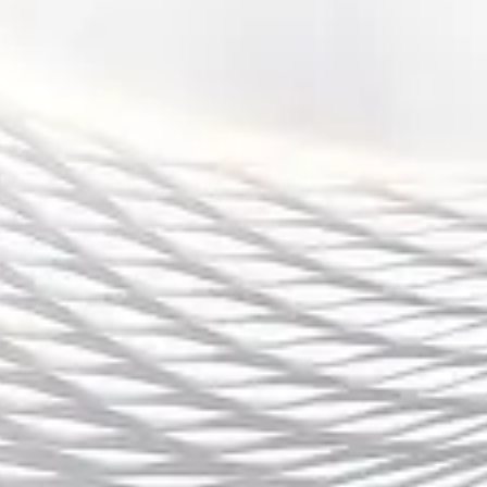
互动和在线咨询，进一步增强了用户体验和粘性。
提供者，更是运动健康管理的综合平台，为用户的
和保障。
都在十个汉字以内，总字数约为3000字的缩略
00字版本**，每段字数更均衡，更适合正式发