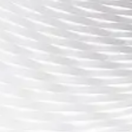
发表评论
Name
*
E-mail Address
Comment
*
发表评论