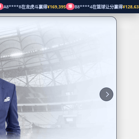
项目展示
公司动态
服务宗旨
联系多宝游戏
指南