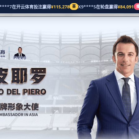
yahoo.com
发现DB游戏
项目展示
me
TVT体育全面解析：赛事资讯、运动攻略与健康训练全