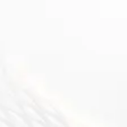
4、平台服务创新
除了内容丰富，TVT体育在平台服务上也
户运动偏好和历史行为推送个性化资讯、
社区互动功能是另一大亮点。用户可以在
还能参与问答、讨论和挑战赛，实现与其
粘性。
此外，TVT体育还提供在线教练和专业咨
练困惑和健康问题，享受个性化服务体验
息获取渠道，更是运动健康管理的全方位
总结：
通过对TVT体育的全面解析，我们可以看
务上的多重优势。丰富的赛事信息和专业
和装备推荐，为各类运动爱好者提供可操
能，则帮助用户实现健康目标和身体提升