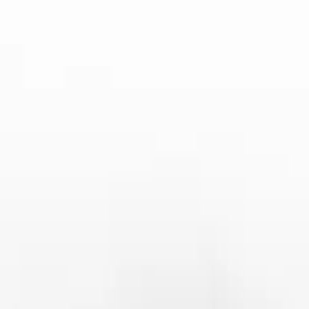
展现出创新优势。平台提供智能推荐系统，根据用
攻略和训练计划，提高信息匹配效率。
社区中分享训练心得、赛事观感和装备使用体验，
他运动爱好者的互动与交流，增强社交属性和用户
询服务。用户可以通过平台获得专业指导，解答训
。这些功能提升了平台的综合价值，使其不仅是信
助手。
到其在赛事资讯、运动攻略、健康训练以及平台服
分析，让用户随时掌握赛场动态；实用的运动攻略
作的指导方案；科学的健康训练计划和数据追踪功
。