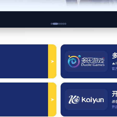
、运动攻略与健康训练全指南
的文章示例，严格控制段落、字数分布和格式。下
提升，TVT体育逐渐成为集赛事资讯、运动攻略
TVT体育进行全面解析，围绕赛事资讯的丰富
性以及平台服务的创新性四个方面展开详细阐述。
供国内外各类体育赛事的最新动态，还整合了专业
。其次，运动攻略部分涵盖各类运动技能、策略和
可操作性强的指导。再次，健康训练模块强调科学
力用户实现健康目标。最后，TVT体育还通过智
升用户体验，实现体育娱乐与健康管理的深度融
TVT体育的核心优势，也能掌握提升运动效果和