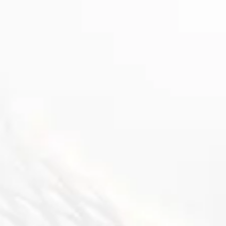
为了增强内容的专业性与趣味性，488体
专业分析、战术讲解以及赛后点评，用户
而提升整体观赛体验。
此外，平台还特别注重原创内容建设。48
容，为用户带来更加深度和有温度的体育
步增强了用户情感认同感。
四、科技赋能未来观赛
科技的发展正在深刻改变体育产业格局，而
加大技术研发投入，通过人工智能、大数
和现代化的观赛环境。
娱乐世界
在移动互联网时代，488体育高度重视移
论是赛事提醒、即时推送还是高清直播，
以随时随地关注自己喜爱的赛事。