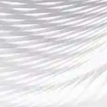
*
Website
*