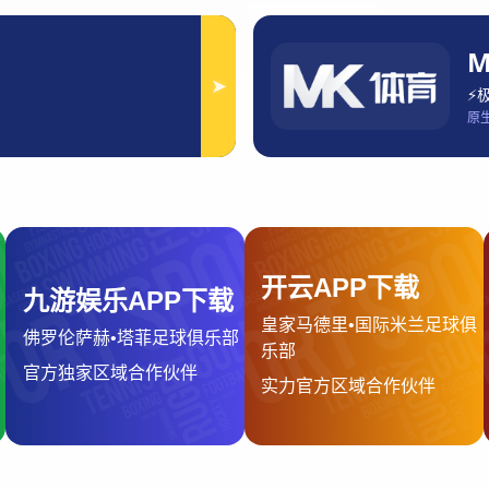
播，真正实现流畅稳定的观赛体验。
能性的融合。用户进入平台后，可以快速找到自己
电竞赛事，都能够轻松浏览和查看。平台还加入智
够精准获取自己喜欢的体育资讯。
出个性化推荐功能。平台通过分析用户浏览习惯和
彩集锦以及相关资讯，大幅提升内容获取效率，也
。
了多屏互动模式。用户可以在观看比赛的同时查看
析，从而让观赛过程更加丰富立体。这种创新模式
的用户黏性。
户参与感的重要方式。488体育深刻理解球迷对
大量智能互动功能，让用户不仅仅是赛事观看者，