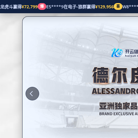
五指山市凡赔坊461号
+13594780141
coiled@
Hom