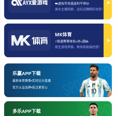
获得更深层次的理解与乐趣，从而真正实现“懂赛
程、会观赛、看门道”的进阶体验。
一、全球赛事体系解析
英雄联盟全球赛事体系由官方统一规划，涵盖地
区联赛与国际大赛两个层级。地区联赛是赛事体
系的基础，包括LPL、LCK、LEC、LCS等主要赛
区，它们承担着培养战队、选手以及决定国际赛
事参赛资格的重要职能。
在地区联赛之上，是一年中最受关注的国际赛
事，如季中冠军赛和全球总决赛。这类赛事由各
赛区顶级战队参与，代表着当前版本理解与战术
执行的最高水平，也成为全球观众共同关注的焦
点。
从整体结构来看，官方通过稳定的赛事体系保证
了全年都有高质量比赛可看，同时也让不同赛区