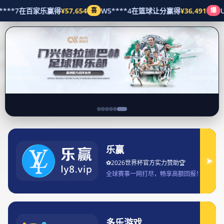
项目展示
Home
以权威LOL赛程为核心全面解析全球赛事时间安排与观赛指南预测看
点