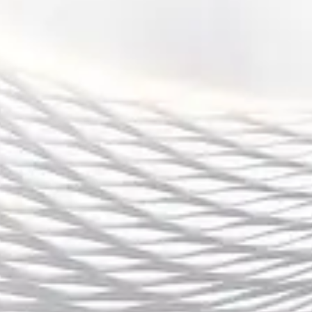
关键节点对决。这类比赛通常发生在季后赛后期
或国际赛事淘汰赛阶段，胜负往往直接影响最终
走向。
版本更新也是影响看点的重要因素。赛程与版本
的结合，会决定哪些战队更具优势，哪些选手可
能成为版本英雄的最大受益者。
通过权威赛程进行前瞻性分析，观众不仅是在“看
比赛”，更是在参与一场关于战术、版本与竞技趋
势的深度解读。
总结：
综上所述，以权威LOL赛程为核心，对全球赛事
时间安排进行系统解析，是理解英雄联盟电竞生
态的重要切入点。无论是赛事体系结构、年度时
间分布，还是具体的观赛方法与看点预测，赛程