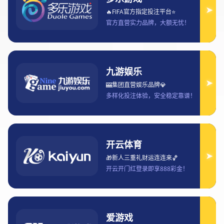
以权威LOL赛程为核心全面解析全球赛
事时间安排与观赛指南预测看点
2026-02-10 19:13:20
217
文章摘要： 《英雄联盟》作为全球最具影响力的
电子竞技项目之一，其赛事体系横跨多个赛区、
覆盖全年时间，形成了高度专业化与全球化的竞
赛格局。围绕权威LOL赛程展开，对全球赛事时
间安排进行系统梳理，并结合观赛指南与看点预
测，不仅能够帮助观众高效掌握比赛节奏，也有
助于深入理解赛事背后的竞技逻辑与产业价值。
本文将从全球赛事体系结构、年度赛程时间分
布、权威赛程的观赛指引，以及重点赛事与热门
看点预测四个方面进行全面解析。通过清晰的时
间线、赛区差异对比以及战队与选手的趋势分
析，读者可以构建起完整的LOL赛事认知框架，
既不错过任何一场关键对决，也能在观赛过程中