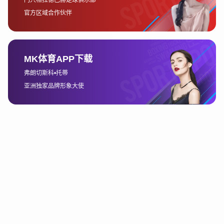
量。此时的赛程紧凑、对抗激烈，往往能够反映
出不同赛区的真实实力差距。
下半年则以夏季赛和全球总决赛为核心。夏季赛
不仅决定赛区冠军，更直接影响全球总决赛的名
额归属，因此竞争强度普遍高于春季赛。
从时间分布上看，官方会尽量避免重大赛事重
叠，方便全球观众合理安排观赛时间。这种科学
的赛程设计，也是权威LOL赛程备受认可的重要
原因。
娱乐世界
三、权威赛程观赛指南
对于普通观众而言，理解权威赛程是高效观赛的
第一步。通过官方公布的赛程表，可以提前锁定
重点比赛，避免在繁多赛事中迷失方向。