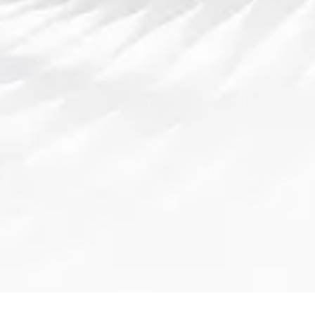
E-mail Address
*
Website
*
Comment
*