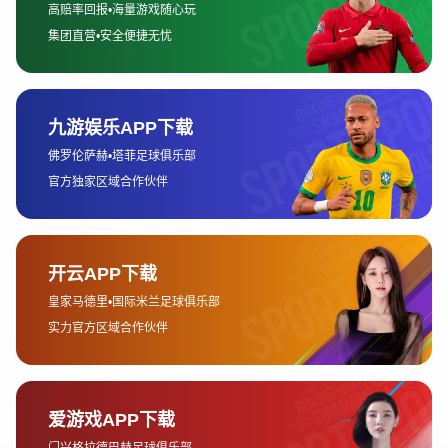
在统一规则下展开竞争，为全球电竞生态提供了
清晰、权威的框架。
此外，新兴赛事和次级联赛也在体系中发挥着补
充作用。它们为新人选手提供舞台，为赛区输送
新鲜血液，使整个LOL赛事生态保持长期活力。
二、年度赛程时间分布
权威LOL赛程通常以年度为单位进行规划，上半
年和下半年各有侧重。春季赛一般在年初开启，
是新版本与新阵容磨合的重要阶段，各战队会通
过春季赛来确立基本战术方向。
春季赛结束后，部分赛区会迎来季中冠军赛选拔
阶段，最终晋级的战队将在国际舞台上展开较