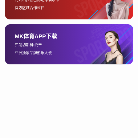
甲时，最好选择光纤宽带等高速网络，而无线网
络（如Wi-Fi）应尽量靠近路由器，以确保信号稳
定。很多APP在自动选择画质时会根据网络速度
调整，因此最好手动选择更高的画质，确保最佳
视觉体验。
此外，使用5G网络也是提升画质的一种选择。随
着5G技术的普及，5G网络提供的高速下载和低延
迟特性，使得用户能够在移动设备上获得接近高
清的观看效果。在电视上观看德甲时，若使用支
持5G的智能电视或通过5G热点连接，也能够确保
高清晰度的画面输出。
3、电视分辨率的优化
电视的分辨率是决定画质的另一个关键因素。目
前市面上大多数高清电视的分辨率已经达到了
4K，但为了获得最佳清晰度，必须确保观看的源