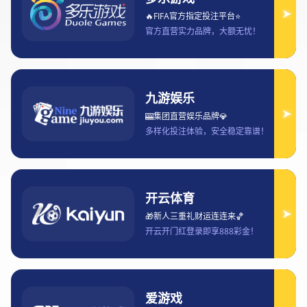
2025-09-13 17:25:16
162
本文将深入探讨如何在电视上观看德甲比赛，并
通过各类APP获得最佳清晰度。随着德甲比赛的
精彩程度和球迷的不断增多，如何用最佳的画质
享受比赛成为了球迷们关注的重点。本篇文章将
从四个方面进行详细分析：选择适合的APP、网
络带宽的重要性、电视分辨率的优化以及设备的
硬件支持。我们将为大家推荐几款优秀的APP，
并详细说明如何通过这些APP和一些技术手段，
提升德甲比赛观看的清晰度。无论您是想要通过
流媒体平台观看比赛，还是想要通过更高端的设
备获得最佳画质，本文都将为您提供全面的解决
方案。
1、选择适合的APP
首先，选择一个合适的APP是观看德甲比赛的第