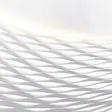
或模糊。
4、硬件设备的支持
除了选择合适的APP和确保良好的网络和电视分
辨率外，硬件设备的支持也是实现最佳观看效果
的必要条件。首先，推荐选择支持4K的智能电
视。大部分现代智能电视都配有强大的图像处理
能力，能够通过自适应的算法提升画质，尤其是
在观看动态视频时表现尤为突出。
此外，使用外接设备（如支持4K输出的机顶盒、
蓝光播放器、或游戏主机等）也是提升画质的好
方法。这些设备通过更强大的解码和输出能力，
能够提供更加清晰的画面和更加丰富的色彩表
现。如果电视本身不支持4K，借助这些设备的支
持，用户仍然可以通过转接或输出方式实现更好
的观赛效果。