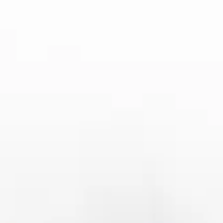
及时获取价格变动的信息。
3、通过社交媒体获取优惠信息
社交媒体和电竞社区是另一个获取CS:GO赛事门
票优惠信息的重要渠道。许多赛事主办方和票务
平台都会通过社交媒体发布优惠活动或者门票折
扣信息。例如，官方Twitter、Facebook和微博等
平台会定期发布关于赛事的最新动态和优惠活
动。一些平台还会在社交媒体上举行限时抽奖或
者抢票活动，参与这些活动有时可以获得免费的
门票或额外的折扣。
此外，电竞社区也是获取门票优惠信息的重要来
源。许多CS:GO玩家和电竞迷活跃在Reddit、贴
吧和其他电竞论坛上，大家会分享自己购票的经
验和获得的优惠。例如，有时玩家会发布关于某
一平台的特殊折扣码，或者分享某个时段购票的