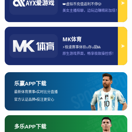
平台的稳定性和画质表现。当前，腾讯视频、斗
鱼和虎牙等平台是观众的主要选择，下面将详细
介绍这几大平台。
首先，腾讯视频作为KPL联赛的官方合作平台，拥
有着强大的技术支持和资源整合。它提供了高清
的直播画质，且实时更新比赛进度。此外，腾讯
视频也为用户提供了丰富的赛后回放和精彩集锦
功能，极大地方便了用户追赶错过的精彩瞬间。
其次，斗鱼直播也在KPL的赛事直播中占据了重要
地位。作为国内知名的直播平台，斗鱼不仅提供
高质量的赛事直播，还结合平台的社交互动特
点，给观众提供了多种互动方式。例如，观众可
以通过弹幕参与实时讨论、发表自己的看法，提