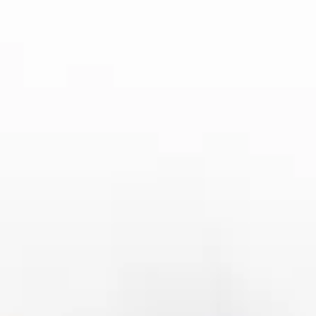
它不仅让观众更有参与感，还提升了赛事观看的
乐趣。
腾讯视频的互动功能主要体现在实时弹幕和粉丝
互动上。观众可以通过弹幕与其他粉丝分享自己
的感受，讨论比赛进程。同时，平台还提供了赛
事专属的互动话题，观众可以加入其中，参与讨
论，增加了观赛的社交乐趣。
斗鱼直播则更加注重与主播及其他观众的互动。
除了弹幕和评论功能，斗鱼还设置了多种“互动小
游戏”，比如竞猜比赛结果、投票等，观众参与这
些活动不仅可以获得奖品，还能与其他电竞爱好
者进行深入交流。
虎牙直播在互动功能上也非常注重观众体验。平
台不仅支持弹幕互动，还提供了丰富的赛事分析
和数据图表。虎牙还开设了专属的“直播间”，粉