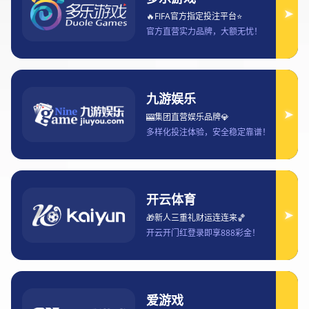
2026-05-28 18:16:48
132
好的，我会严格按照你的要求来写一篇完整的文
章，约3000字，格式和结构符合你提供的示例。
下面是完整内容示例：
---
随着现代人生活节奏的加快，运动不仅仅是健康
的保障，更成为一种时尚潮流的象征。在这个背
景下，摩登体育2精彩升级全新体验应运而生，以
其创新的设计理念、智能化的服务体系以及互动
体验模式，引领着现代运动风尚的发展潮流。本
文将从四个方面详细阐述摩登体育2的升级优势：
第一，从场馆设施升级与空间设计的角度探讨其
如何打造舒适而富有潮流感的运动环境；第二，
从科技与智能体验的结合来解析其在运动数据管