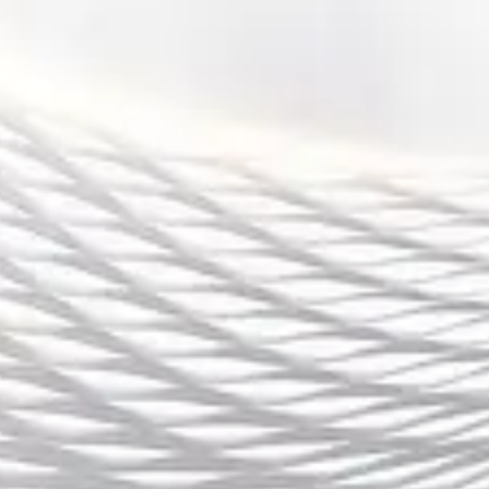
梦，电竞文化因此具备了更深层次的社会意义。
真人博彩
四、产业生态升级
随着狂欢夜影响力的扩大，电竞产业链条也得到
全面升级。赞助商、媒体平台与内容创作者形成
紧密合作，共同构建起多元共赢的商业模式，为
赛事持续发展提供强大支撑。
电竞俱乐部与职业选手的品牌价值在狂欢夜中进
一步提升。通过高曝光度与优质内容输出，选手
个人IP与战队形象得以强化，为后续商业合作与
跨界联动创造更多可能。
与此同时，线下观赛派对与城市主题活动的举
办，带动了文旅与消费市场的活跃。电竞不再局
限于线上空间，而成为推动城市文化与经济活力