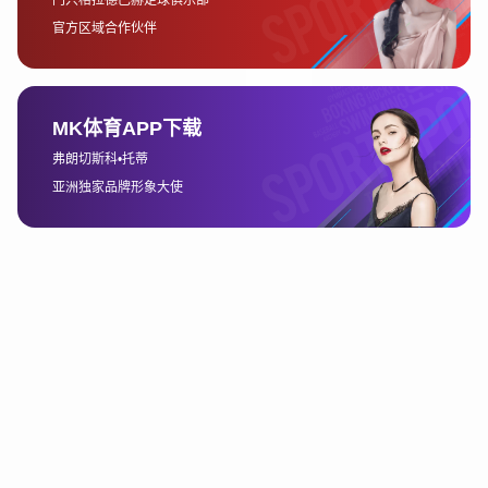
地图动态分析通过三维效果展示，使观众能够更
清晰地理解战局变化，增强观赛的参与感。
弹幕互动与线上投票机制则进一步拉近了赛事与
观众之间的距离。观众不仅是旁观者，更成为参
与者，通过弹幕表达观点、为支持的战队加油助
威，形成了庞大的线上共振场域。
同时，人工智能剪辑与实时精彩回放技术的应
用，让关键操作能够迅速传播到各大社交平台。
高光时刻在短时间内引爆话题讨论，扩大了赛事
影响力，也推动电竞内容向短视频时代深度延
展。
三、玩家文化共振
狂欢夜不仅是一场比赛，更是一场属于玩家的盛
大节日。无数召唤师在屏幕前守候，与志同道合
的朋友一同见证荣耀瞬间，这种情感共鸣构成了