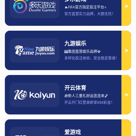
LOL全网直播狂欢夜引爆电竞新时代热
潮巅峰对决点燃亿万玩家激情
2026-02-28 17:32:47
189
在数字浪潮席卷全球的今天，电竞早已不再是小
众圈层的娱乐方式，而成为引领青年文化与科技
创新的重要力量。以entity["video_game","英雄
联盟","2009 video game by riot games"]为核心
打造的“LOL全网直播狂欢夜”，通过顶级战队巅峰
对决、多平台同步直播与沉浸式互动体验，将赛
事、娱乐与社交完美融合，不仅刷新了观赛数据
纪录，更点燃了亿万玩家心中的电竞热情。本文
将从赛事影响力、直播技术革新、玩家文化共振
以及产业生态升级四个方面，系统阐述LOL全网
直播狂欢夜如何引爆电竞新时代的热潮，在竞技
与梦想交织的舞台上，书写属于全球玩家的荣耀
篇章。