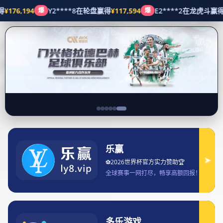
公司动态
Home
LOL全网直播狂欢夜引爆电竞新时代热潮巅峰对决点燃亿万玩家激情