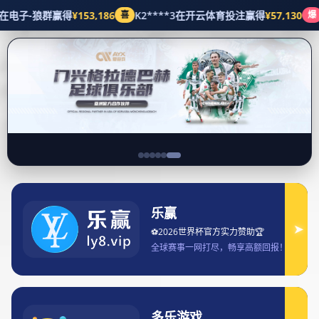
公司动态
Home
2025年欧洲杯精彩赛事直播推荐及观看指南汇总
2025年欧洲杯精彩赛事直播推荐及观
看指南汇总