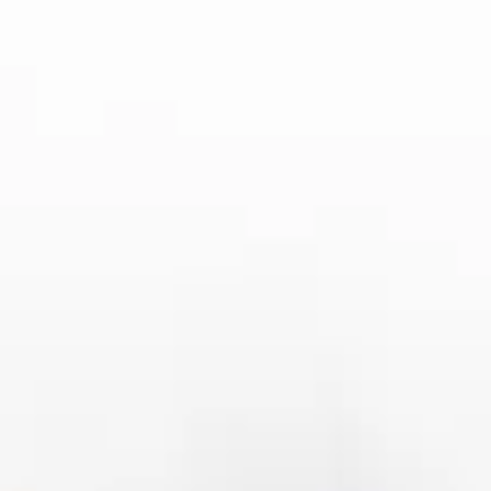
2025年欧洲杯无疑是球迷们期待已久的盛大赛
事，各大强队将会展现出激烈的竞争态势，精彩
的比赛将层出不穷。在赛事前瞻部分，观众可以
通过观看各类专家分析和队伍动态来了解比赛的
看点和重要因素。例如，法国、德国、西班牙等
传统强队，依旧是最具实力的竞争者。而新兴强
队如荷兰、葡萄牙、比利时等，也同样具备争夺
冠军的实力。
为了帮助观众更好地跟进赛事，许多平台将提前
推出专门的赛事前瞻内容。这些内容包括球队的
历史表现、关键球员的状态、教练战术等，能够
帮助球迷对即将进行的比赛有更深刻的了解。此
外，赛前的预测和分析节目，也是球迷了解赛事
动态的好途径。
此外，足球赛事中，许多意想不到的惊喜常常发