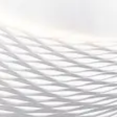
生。可能是某位球员的爆发，或是某支球队的逆
袭，这些都为赛事增添了更多悬念。在前瞻部
分，观众不仅能获得最新的球队资讯，还能提前
锁定那些“黑马”球队，捕捉到更多的看点和悬
念。
4、赛事互动与社交体验
随着技术的发展，观看2025年欧洲杯的方式不仅
仅是单纯地观看比赛，互动与社交体验也成为了
许多平台的亮点。例如，观众可以通过社交媒体
与其他球迷实时交流，在比赛过程中分享自己的
观点和情感。Twitter、Instagram、微信等平台
上的互动，将让球迷与世界各地的人一起分享观
看经验。
许多直播平台还推出了实时评论、在线投票等互
动功能，让球迷可以直接参与到比赛讨论中。例