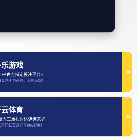
导航
发现DB游戏
项目展示
公司动态
服务宗旨
联系多宝游戏