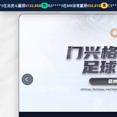
五指山市凡赔坊461号
+13594780141
coiled@
Ho