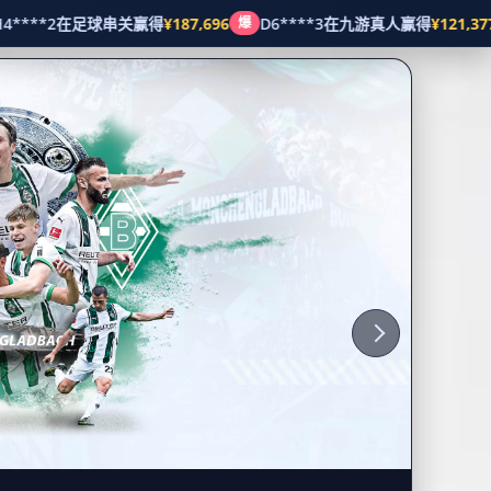
项目展示
公司动态
服务宗旨
联系多宝游戏
回放