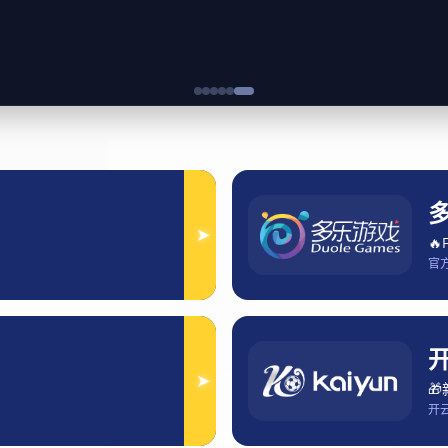
并获取实时战况和精彩回放
极具人气的多人在线竞技手游，吸引了成千上万的
交平台之一，其便捷的功能和强大的生态系统使得
回放变得更加轻松。本文将详细介绍如何通过微信
回放。文章将从四个方面展开探讨：首先，如何通
何利用微信获取比赛的实时战况和数据；第三，如
微信与其他玩家分享赛事内容。通过这些步骤，用
全面地了解比赛动态。
直播
了解如何通过微信的官方渠道进入赛事直播。腾讯
过微信平台发布了专门的赛事直播链接，用户可以
及其他赛事相关的微信小程序来观看直播。