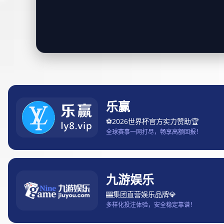
如何通过微信观看王者荣耀比赛
2025-08-17 17:15:24
241
文章摘要：
随着电子竞技的兴起，王者荣耀作为一款
玩家和观众。而微信作为中国最流行的社
观看王者荣耀比赛、实时获取战况和精彩
观看王者荣耀比赛并获取实时战况和精彩
过微信官方渠道进入赛事直播；其次，如
何查看比赛的精彩回放；最后，如何通过
户不仅能更方便地参与赛事观看，还能更
1、通过微信官方渠道观看比赛
要通过微信观看王者荣耀的比赛，首先要
公司作为王者荣耀的开发商和运营方，通
通过微信的“王者荣耀”公众号、微信群以