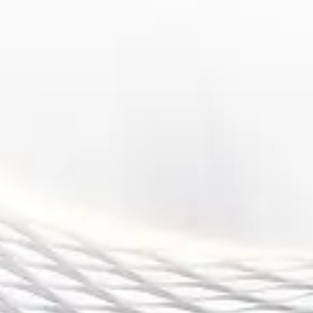
官方公众号获取赛事直播链接，还是通过微信小程
众提供了极为便捷的观看方式。
信平台的功能和服务将会更加完善，观众能够享受
论是资深的电竞迷，还是新晋的王者荣耀玩家，都
竞技世界中。
*
Website
*